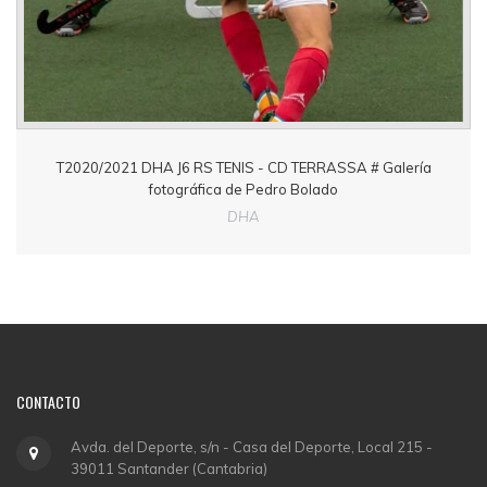
T2020/2021 DHA J6 RS TENIS - CD TERRASSA # Galería
fotográfica de Pedro Bolado
DHA
CONTACTO
Avda. del Deporte, s/n - Casa del Deporte, Local 215 -
39011 Santander (Cantabria)