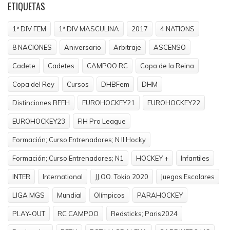
ETIQUETAS
1ª DIV FEM
1ª DIV MASCULINA
2017
4 NATIONS
8 NACIONES
Aniversario
Arbitraje
ASCENSO
Cadete
Cadetes
CAMPOO RC
Copa de la Reina
Copa del Rey
Cursos
DHBFem
DHM
Distinciones RFEH
EUROHOCKEY21
EUROHOCKEY22
EUROHOCKEY23
FIH Pro League
Formación; Curso Entrenadores; N II Hocky
Formación; Curso Entrenadores; N1
HOCKEY +
Infantiles
INTER
International
JJ.OO. Tokio 2020
Juegos Escolares
LIGA MGS
Mundial
Olímpicos
PARAHOCKEY
PLAY-OUT
RC CAMPOO
Redsticks; Paris2024