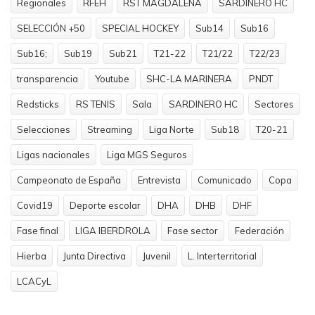
Regionales
RFEH
RST MAGDALENA
SARDINERO HC
SELECCIÓN +50
SPECIAL HOCKEY
Sub14
Sub16
Sub16;
Sub19
Sub21
T21-22
T21/22
T22/23
transparencia
Youtube
SHC-LA MARINERA
PNDT
Redsticks
RS TENIS
Sala
SARDINERO HC
Sectores
Selecciones
Streaming
Liga Norte
Sub18
T20-21
Ligas nacionales
Liga MGS Seguros
Campeonato de España
Entrevista
Comunicado
Copa
Covid19
Deporte escolar
DHA
DHB
DHF
Fase final
LIGA IBERDROLA
Fase sector
Federación
Hierba
Junta Directiva
Juvenil
L. Interterritorial
LCACyL