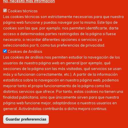
No, necesito más información
Cookies técnicas
Las cookies técnicas son estrictamente necesarias para que nuestra
página web funcione y puedas navegar por la misma. Este tipo de
cookies son las que, por ejemplo, nos permiten identificarte, darte
acceso a determinadas partes restringidas de la página si fuese
necesario, o recordar diferentes opciones o servicios ya
seleccionados por ti, como tus preferencias de privacidad.
Cookies de Análisis
Las cookies de análisis nos permiten estudiar la navegación de los
usuarios de nuestra página web en general (por ejemplo, qué
secciones de la página son las más visitadas, qué servicios se usan
más y si funcionan correctamente, etc.). A partir de la información
estadística sobre la navegación en nuestra página web, podemos
mejorar tanto el propio funcionamiento de la página como los
distintos servicios que ofrece. Por tanto, estas cookies no tienen una
finalidad publicitaria, sino que únicamente sirven para que nuestra
página web funcione mejor, adaptándose a nuestros usuarios en
general. Activándolas contribuirás a dicha mejora continua.
Guardar prefererencias
Copyright © 2026
FEDERACIóN CáNTABRA DE HOCKEY
| Todos los derechos
reservados