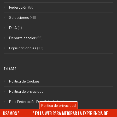
Federación
(50)
Selecciones
(46)
DHA
(1)
Deporte escolar
(55)
Ligas nacionales
(13)
ENLACES
Política de Cookies
Política de privacidad
Real Federacíón Española de Hockey
Política de privacidad
EuroHockey
USAMOS "
COOKIES
" EN LA WEB PARA MEJORAR LA EXPERIENCIA DE