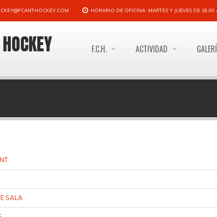
CKEY@FCANTHOCKEY.COM
HORARIO DE OFICINA: MARTES Y JUEVES DE 18,00 A
E HOCKEY
F.C.H.
ACTIVIDAD
GALER
ENT
TE SALA
E