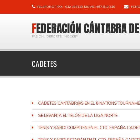
TELEFONO- FAX : 942 373142 MOVIL: 667.810.410
FCHO
FEDERACIÓN CÁNTABRA D
PASIÓN...DEPORTE...HOCKEY
CADETES
CADETES CÁNTABR@S EN EL 8 NATIONS TOURNAM
SE LEVANTA EL TELÓN DE LA LIGA NORTE
TENIS Y SARDI COMPITEN EN EL CTO. ESPAÑA CADE
TENIS Y SARDI ESTARÁN EN EL CTO. ESPAÑA CADET