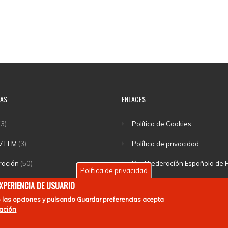
IAS
ENLACES
3)
Política de Cookies
V FEM
(3)
Política de privacidad
ración
(50)
Real Federacíón Española de
Política de privacidad
cciones
(46)
EuroHockey
EXPERIENCIA DE USUARIO
 las opciones y pulsando
Guardar preferencias
acepta
(1)
mación
rte escolar
(55)