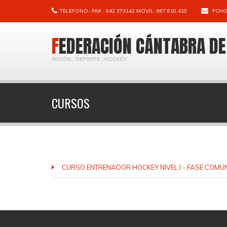
TELEFONO- FAX : 942 373142 MOVIL: 667.810.410
FCHO
FEDERACIÓN CÁNTABRA D
PASIÓN...DEPORTE...HOCKEY
CURSOS
CURSO ENTRENADOR HOCKEY NIVEL I - FASE COMÚ