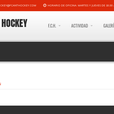
CKEY@FCANTHOCKEY.COM
HORARIO DE OFICINA: MARTES Y JUEVES DE 18,00 A
E HOCKEY
F.C.H.
ACTIVIDAD
GALER
N