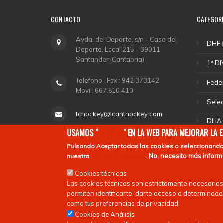
CONTACTO
CATEGOR
Avda. del Deporte, s/n - Casa del
DHF
(
Deporte, Local 215 - 39011
Santander (Cantabria)
1ª DI
Telefono- Fax : 942 373142
Fede
Movil: 667.810.410
Sele
fchockey@fcanthockey.com
DHA
USAMOS "
COOKIES
" EN LA WEB PARA MEJORAR LA 
Horario de Oficina: Martes y
Depo
Pulsando
Aceptar todas las cookies
o seleccionando
Jueves de 18,00 a 20,00.
No, necesito más infor
nuestra
política de cookies
.
Ligas
Cookies técnicas
Las cookies técnicas son estrictamente necesarias
permiten identificarte, darte acceso a determinadas
como tus preferencias de privacidad.
Cookies de Análisis