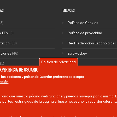
IAS
ENLACES
3)
Política de Cookies
V FEM
(3)
Política de privacidad
ración
(50)
Real Federacíón Española de
cciones
(46)
EuroHockey
Política de privacidad
(1)
EXPERIENCIA DE USUARIO
rte escolar
(55)
 las opciones y pulsando
Guardar preferencias
acepta
mación
 nacionales
(13)
 para que nuestra página web funcione y puedas navegar por la misma. Es
 partes restringidas de la página si fuese necesario, o recordar diferent