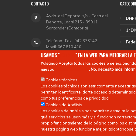
CONTACTO
CATEGOR
Avda. del Deporte, s/n - Casa del
DHF
(
Deporte, Local 215 - 39011
Santander (Cantabria)
1ª DI
Telefono- Fax : 942 373142
Fede
Movil: 667.810.410
Sele
USAMOS "
COOKIES
" EN LA WEB PARA MEJORAR LA 
fchockey@fcanthockey.com
Pulsando
Aceptar todas las cookies
o seleccionando
DHA
No, necesito más infor
nuestra
política de cookies
.
Horario de Oficina: Martes y
Depo
Cookies técnicas
Jueves de 18,00 a 20,00.
Las cookies técnicas son estrictamente necesarias
Ligas
permiten identificarte, darte acceso a determinadas
como tus preferencias de privacidad.
Cookies de Análisis
Las cookies de análisis nos permiten estudiar la n
qué servicios se usan más y si funcionan correctam
propio funcionamiento de la página como los distint
nuestra página web funcione mejor, adaptándose a 
Copyright © 2026
FEDERACIóN CáNTABRA DE HOCKEY
| Todos 