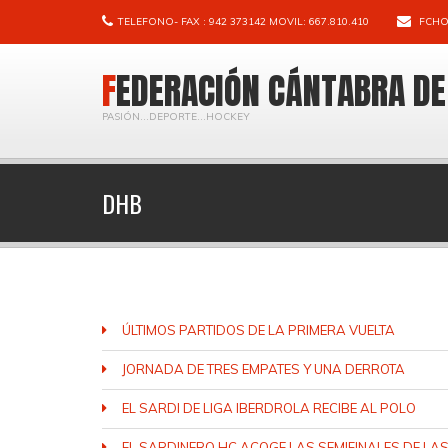
TELEFONO- FAX : 942 373142 MOVIL: 667.810.410
FCHO
FEDERACIÓN CÁNTABRA D
PASIÓN...DEPORTE...HOCKEY
DHB
ÚLTIMOS PARTIDOS DE LA PRIMERA VUELTA
JORNADA DE TRES EMPATES Y UNA DERROTA
EL SARDI DE LIGA IBERDROLA RECIBE AL POLO
EL SARDINERO HC ACOGE LAS SEMIFINALES DE LA