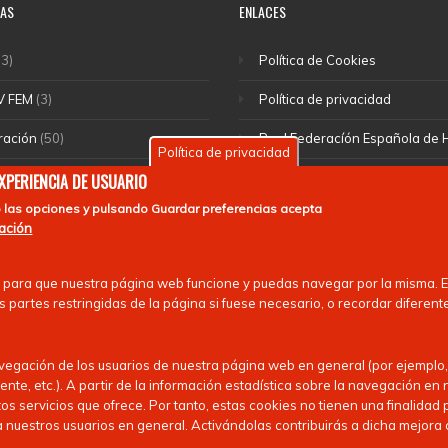
IAS
ENLACES
3)
Política de Cookies
V FEM
(3)
Política de privacidad
ración
(50)
Real Federacíón Española de
Política de privacidad
cciones
(46)
EuroHockey
EXPERIENCIA DE USUARIO
 las opciones y pulsando
Guardar preferencias
acepta
(1)
mación
rte escolar
(55)
 para que nuestra página web funcione y puedas navegar por la misma. Es
 nacionales
(13)
 partes restringidas de la página si fuese necesario, o recordar diferent
avegación de los usuarios de nuestra página web en general (por ejemplo,
ente, etc.). A partir de la información estadística sobre la navegación e
os servicios que ofrece. Por tanto, estas cookies no tienen una finalidad 
nuestros usuarios en general. Activándolas contribuirás a dicha mejora 
los