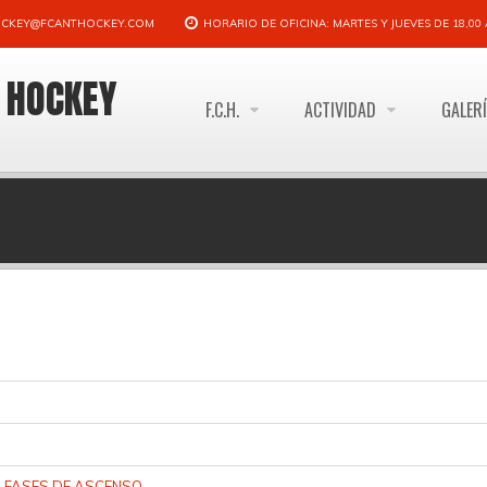
CKEY@FCANTHOCKEY.COM
HORARIO DE OFICINA: MARTES Y JUEVES DE 18,00 A
E HOCKEY
F.C.H.
ACTIVIDAD
GALER
S FASES DE ASCENSO