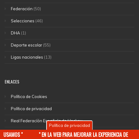
Federación
(50)
Selecciones
(46)
DHA
(1)
Deporte escolar
(55)
Ligas nacionales
(13)
ENLACES
Política de Cookies
Política de privacidad
Real Federacíón Española de Hockey
Política de privacidad
EuroHockey
USAMOS "
COOKIES
" EN LA WEB PARA MEJORAR LA EXPERIENCIA DE