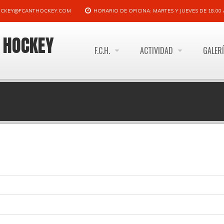
CKEY@FCANTHOCKEY.COM
HORARIO DE OFICINA: MARTES Y JUEVES DE 18,00 A
E HOCKEY
F.C.H.
ACTIVIDAD
GALER