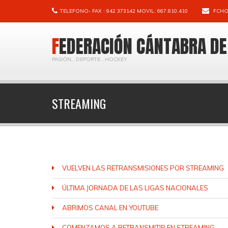
TELEFONO- FAX : 942 373142 MOVIL: 667.810.410
FCHO
FEDERACIÓN CÁNTABRA D
PASIÓN...DEPORTE...HOCKEY
STREAMING
VUELVEN LAS RETRANSMISIONES POR STREAMING
ÚLTIMA JORNADA DE LAS LIGAS NACIONALES
ABRIMOS CANAL EN YOUTUBE
COMENZAMOS A RETRANSMITIR EN STREAMING