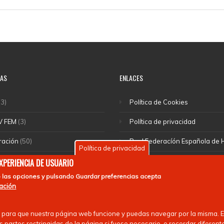
IAS
ENLACES
3)
Política de Cookies
V FEM
(3)
Política de privacidad
ración
(50)
Real Federacíón Española de
Política de privacidad
cciones
(46)
EuroHockey
EXPERIENCIA DE USUARIO
 las opciones y pulsando
Guardar preferencias
acepta
(1)
mación
rte escolar
(55)
 para que nuestra página web funcione y puedas navegar por la misma. Es
 nacionales
(13)
 partes restringidas de la página si fuese necesario, o recordar diferent