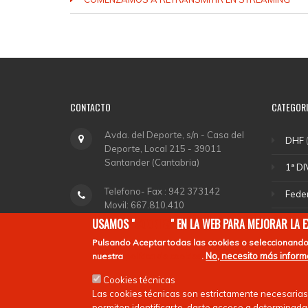
CONTACTO
CATEGOR
Avda. del Deporte, s/n - Casa del
DHF
(
Deporte, Local 215 - 39011
Santander (Cantabria)
1ª DI
Telefono- Fax : 942 373142
Fede
Movil: 667.810.410
Sele
USAMOS "
COOKIES
" EN LA WEB PARA MEJORAR LA 
fchockey@fcanthockey.com
Pulsando
Aceptar todas las cookies
o seleccionando
DHA
No, necesito más infor
nuestra
política de cookies
.
Horario de Oficina: Martes y
Depo
Cookies técnicas
Jueves de 18,00 a 20,00.
Las cookies técnicas son estrictamente necesarias
Ligas
permiten identificarte, darte acceso a determinadas