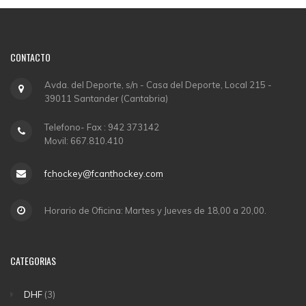
CONTACTO
Avda. del Deporte, s/n - Casa del Deporte, Local 215 -
39011 Santander (Cantabria)
Telefono- Fax : 942 373142
Movil: 667.810.410
fchockey@fcanthockey.com
Horario de Oficina: Martes y Jueves de 18,00 a 20,00.
CATEGORIAS
DHF
(3)