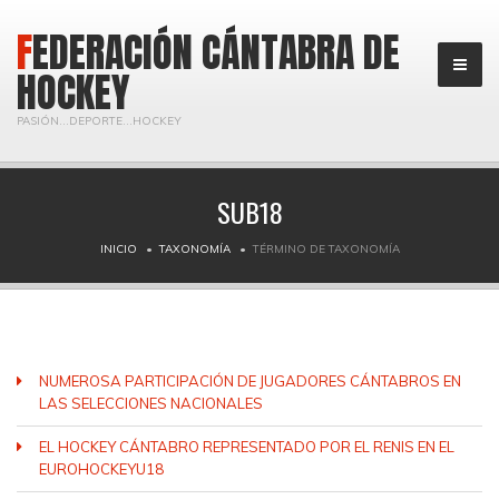
FEDERACIÓN CÁNTABRA DE
HOCKEY
PASIÓN...DEPORTE...HOCKEY
SUB18
INICIO
TAXONOMÍA
TÉRMINO DE TAXONOMÍA
NUMEROSA PARTICIPACIÓN DE JUGADORES CÁNTABROS EN
LAS SELECCIONES NACIONALES
EL HOCKEY CÁNTABRO REPRESENTADO POR EL RENIS EN EL
EUROHOCKEYU18