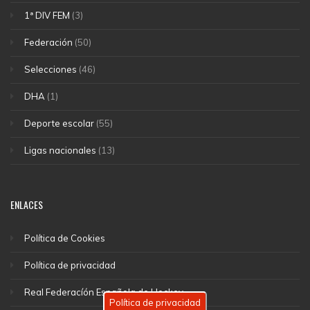
1ª DIV FEM
(3)
Federación
(50)
Selecciones
(46)
DHA
(1)
Deporte escolar
(55)
Ligas nacionales
(13)
ENLACES
Política de Cookies
Política de privacidad
Real Federacíón Española de Hockey
Política de privacidad