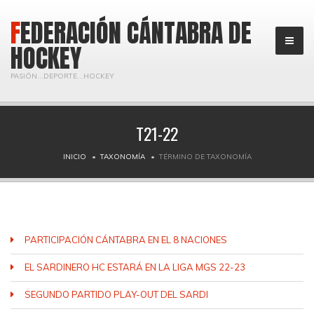
FEDERACIÓN CÁNTABRA DE
HOCKEY
PASIÓN...DEPORTE...HOCKEY
T21-22
INICIO
TAXONOMÍA
TÉRMINO DE TAXONOMÍA
PARTICIPACIÓN CÁNTABRA EN EL 8 NACIONES
EL SARDINERO HC ESTARÁ EN LA LIGA MGS 22-23
SEGUNDO PARTIDO PLAY-OUT DEL SARDI