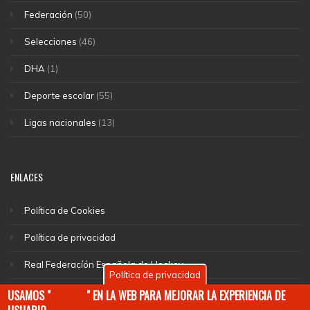
Federación
(50)
Selecciones
(46)
DHA
(1)
Deporte escolar
(55)
Ligas nacionales
(13)
ENLACES
Política de Cookies
Política de privacidad
Real Federacíón Española de Hockey
Política de privacidad
EuroHockey
USAMOS "
COOKIES
" EN LA WEB PARA MEJORAR LA EXPERIENCIA DE