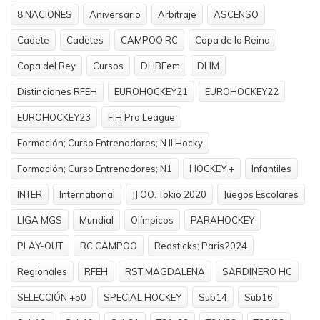
8 NACIONES
Aniversario
Arbitraje
ASCENSO
Cadete
Cadetes
CAMPOO RC
Copa de la Reina
Copa del Rey
Cursos
DHBFem
DHM
Distinciones RFEH
EUROHOCKEY21
EUROHOCKEY22
EUROHOCKEY23
FIH Pro League
Formación; Curso Entrenadores; N II Hocky
Formación; Curso Entrenadores; N1
HOCKEY +
Infantiles
INTER
International
JJ.OO. Tokio 2020
Juegos Escolares
LIGA MGS
Mundial
Olímpicos
PARAHOCKEY
PLAY-OUT
RC CAMPOO
Redsticks; Paris2024
Regionales
RFEH
RST MAGDALENA
SARDINERO HC
SELECCIÓN +50
SPECIAL HOCKEY
Sub14
Sub16