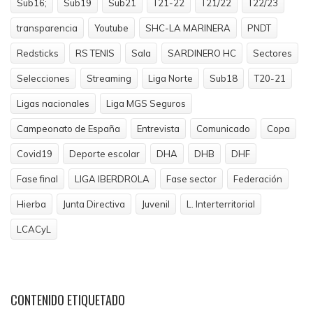
Sub16;
Sub19
Sub21
T21-22
T21/22
T22/23
transparencia
Youtube
SHC-LA MARINERA
PNDT
Redsticks
RS TENIS
Sala
SARDINERO HC
Sectores
Selecciones
Streaming
Liga Norte
Sub18
T20-21
Ligas nacionales
Liga MGS Seguros
Campeonato de España
Entrevista
Comunicado
Copa
Covid19
Deporte escolar
DHA
DHB
DHF
Fase final
LIGA IBERDROLA
Fase sector
Federación
Hierba
Junta Directiva
Juvenil
L. Interterritorial
LCACyL
CONTENIDO
ETIQUETADO