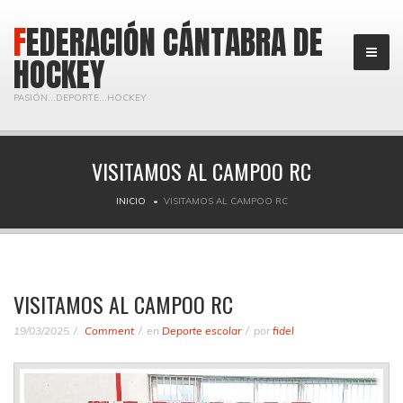
FEDERACIÓN CÁNTABRA DE
HOCKEY
PASIÓN...DEPORTE...HOCKEY
VISITAMOS AL CAMPOO RC
INICIO
VISITAMOS AL CAMPOO RC
VISITAMOS AL CAMPOO RC
19/03/2025
Comment
en
Deporte escolar
por
fidel