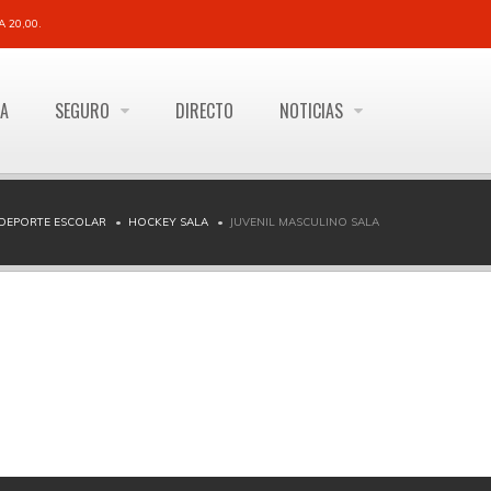
 20,00.
ÍA
SEGURO
DIRECTO
NOTICIAS
DEPORTE ESCOLAR
HOCKEY SALA
JUVENIL MASCULINO SALA