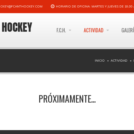
CKEY@FCANTHOCKEY.COM
HORARIO DE OFICINA: MARTES Y JUEVES DE 18,00 A
E HOCKEY
F.C.H.
ACTIVIDAD
GALER
INICIO
ACTIVIDAD
PRÓXIMAMENTE...