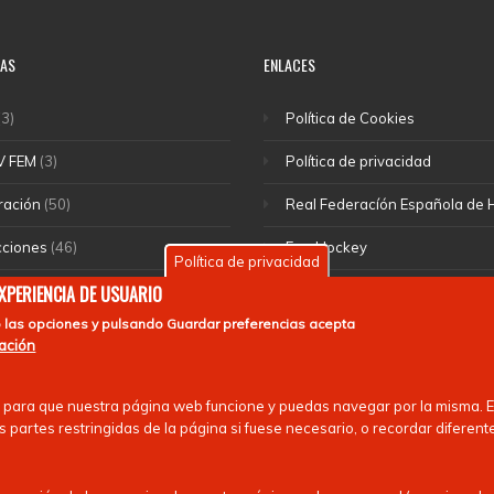
IAS
ENLACES
3)
Política de Cookies
V FEM
(3)
Política de privacidad
ración
(50)
Real Federacíón Española de
cciones
(46)
EuroHockey
Política de privacidad
(1)
EXPERIENCIA DE USUARIO
 las opciones y pulsando
Guardar preferencias
acepta
rte escolar
(55)
mación
 nacionales
(13)
 para que nuestra página web funcione y puedas navegar por la misma. Es
 partes restringidas de la página si fuese necesario, o recordar diferent