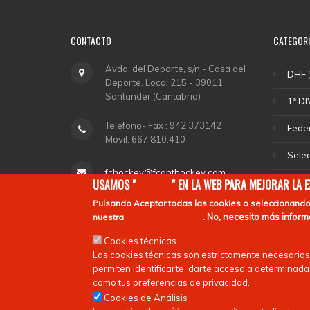
CONTACTO
CATEGOR
Avda. del Deporte, s/n - Casa del
DHF
(
Deporte, Local 215 - 39011
Santander (Cantabria)
1ª DI
Telefono- Fax : 942 373142
Fede
Movil: 667.810.410
Sele
fchockey@fcanthockey.com
DHA
USAMOS "
COOKIES
" EN LA WEB PARA MEJORAR LA 
Pulsando
Aceptar todas las cookies
o seleccionando
Horario de Oficina: Martes y
Depo
No, necesito más infor
nuestra
política de cookies
.
Jueves de 18,00 a 20,00.
Ligas
Cookies técnicas
Las cookies técnicas son estrictamente necesarias
permiten identificarte, darte acceso a determinadas
como tus preferencias de privacidad.
Cookies de Análisis