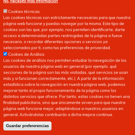
No, necesito más información
Cookies técnicas
Las cookies técnicas son estrictamente necesarias para que nuestra
página web funcione y puedas navegar por la misma. Este tipo de
cookies son las que, por ejemplo, nos permiten identificarte, darte
acceso a determinadas partes restringidas de la página si fuese
necesario, o recordar diferentes opciones o servicios ya
seleccionados por ti, como tus preferencias de privacidad.
Cookies de Análisis
Las cookies de análisis nos permiten estudiar la navegación de los
usuarios de nuestra página web en general (por ejemplo, qué
secciones de la página son las más visitadas, qué servicios se usan
más y si funcionan correctamente, etc.). A partir de la información
estadística sobre la navegación en nuestra página web, podemos
mejorar tanto el propio funcionamiento de la página como los
distintos servicios que ofrece. Por tanto, estas cookies no tienen una
finalidad publicitaria, sino que únicamente sirven para que nuestra
página web funcione mejor, adaptándose a nuestros usuarios en
general. Activándolas contribuirás a dicha mejora continua.
Guardar prefererencias
Copyright © 2026
FEDERACIóN CáNTABRA DE HOCKEY
| Todos los derechos
reservados