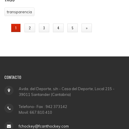
transparencia
PÁGINAS
1
2
3
4
5
»
CONTACTO
Avda. del Deporte, s/n - Casa del Deporte, Local 215 -
39011 Santander (Cantabria)
Telefono- Fax : 942 373142
Movil: 667.810.410
fchockey@fcanthockey.com