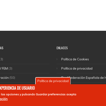
IAS
ENLACES
3)
Política de Cookies
V FEM
(3)
Política de privacidad
ración
(50)
Real Federacíón Española de
Política de privacidad
cciones
(46)
EuroHockey
EXPERIENCIA DE USUARIO
 las opciones y pulsando
Guardar preferencias
acepta
(1)
mación
rte escolar
(55)