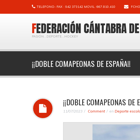
TELEFONO- FAX : 942 373142 MOVIL: 667.810.410
FCHO
FEDERACIÓN CÁNTABRA D
PASIÓN...DEPORTE...HOCKEY
¡¡DOBLE COMAPEONAS DE ESPAÑA!!
¡¡DOBLE COMAPEONAS DE E
11/07/2023
Comment
en
Deporte escol