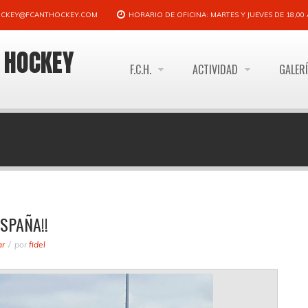
CKEY@FCANTHOCKEY.COM
HORARIO DE OFICINA: MARTES Y JUEVES DE 18,00 A
E HOCKEY
F.C.H.
ACTIVIDAD
GALER
SPAÑA!!
ar
por
fidel