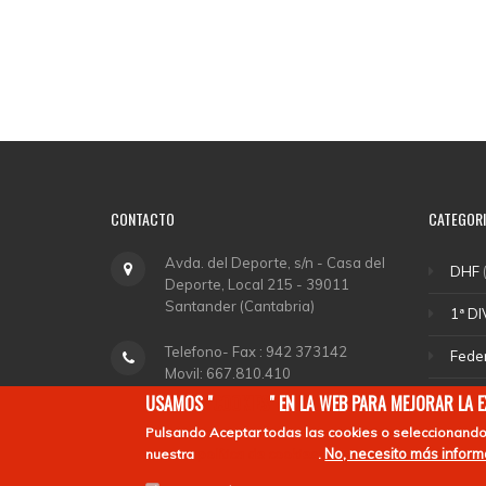
CONTACTO
CATEGOR
Avda. del Deporte, s/n - Casa del
DHF
(
Deporte, Local 215 - 39011
Santander (Cantabria)
1ª DI
Telefono- Fax : 942 373142
Fede
Movil: 667.810.410
Sele
USAMOS "
COOKIES
" EN LA WEB PARA MEJORAR LA 
fchockey@fcanthockey.com
Pulsando
Aceptar todas las cookies
o seleccionando
DHA
No, necesito más infor
nuestra
política de cookies
.
Horario de Oficina: Martes y
Depo