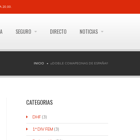
 20,00.
ÍA
SEGURO
DIRECTO
NOTICIAS
INICIO
¡¡DOBLE COMAPEONAS DE ESPAÑA!!
CATEGORIAS
DHF
(3)
1ª DIV FEM
(3)