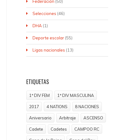
Federación
(50)
Selecciones
(46)
DHA
(1)
Deporte escolar
(55)
Ligas nacionales
(13)
ETIQUETAS
1ª DIV FEM
1ª DIV MASCULINA
2017
4 NATIONS
8 NACIONES
Aniversario
Arbitraje
ASCENSO
Cadete
Cadetes
CAMPOO RC