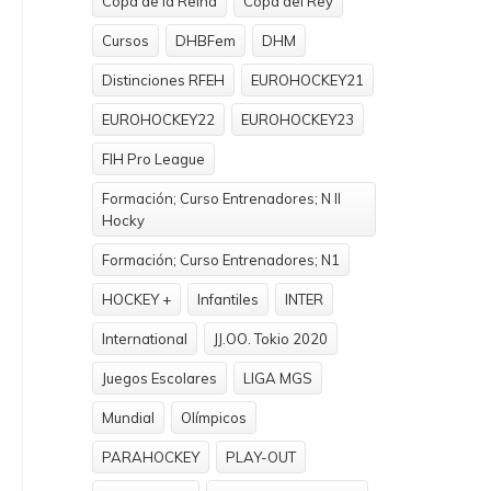
Copa de la Reina
Copa del Rey
Cursos
DHBFem
DHM
Distinciones RFEH
EUROHOCKEY21
EUROHOCKEY22
EUROHOCKEY23
FIH Pro League
Formación; Curso Entrenadores; N II
Hocky
Formación; Curso Entrenadores; N1
HOCKEY +
Infantiles
INTER
International
JJ.OO. Tokio 2020
Juegos Escolares
LIGA MGS
Mundial
Olímpicos
PARAHOCKEY
PLAY-OUT