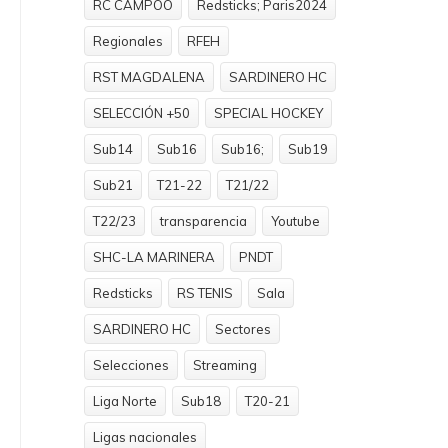
RC CAMPOO
Redsticks; Paris2024
Regionales
RFEH
RST MAGDALENA
SARDINERO HC
SELECCIÓN +50
SPECIAL HOCKEY
Sub14
Sub16
Sub16;
Sub19
Sub21
T21-22
T21/22
T22/23
transparencia
Youtube
SHC-LA MARINERA
PNDT
Redsticks
RS TENIS
Sala
SARDINERO HC
Sectores
Selecciones
Streaming
Liga Norte
Sub18
T20-21
Ligas nacionales