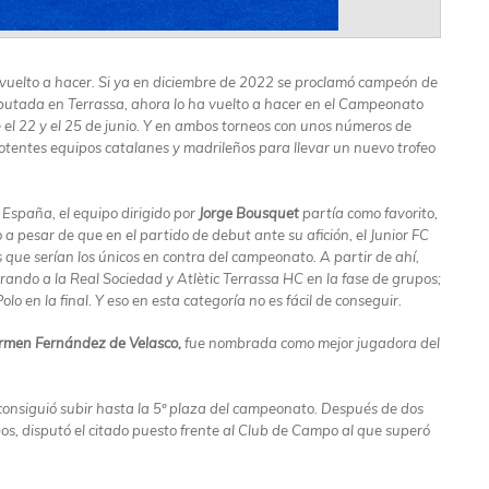
a vuelto a hacer. Si ya en diciembre de 2022 se proclamó campeón de
utada en Terrassa, ahora lo ha vuelto a hacer en el Campeonato
el 22 y el 25 de junio. Y en ambos torneos con unos números de
potentes equipos catalanes y madrileños para llevar un nuevo trofeo
spaña, el equipo dirigido por
Jorge Bousquet
partía como favorito,
o a pesar de que en el partido de debut ante su afición, el Junior FC
 que serían los únicos en contra del campeonato. A partir de ahí,
erando a la Real Sociedad y Atlètic Terrassa HC en la fase de grupos;
o en la final. Y eso en esta categoría no es fácil de conseguir.
rmen Fernández de Velasco,
fue nombrada como mejor jugadora del
onsiguió subir hasta la 5º plaza del campeonato. Después de dos
os, disputó el citado puesto frente al Club de Campo al que superó