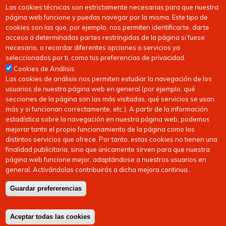
Las cookies técnicas son estrictamente necesarias para que nuestra
página web funcione y puedas navegar por la misma. Este tipo de
cookies son las que, por ejemplo, nos permiten identificarte, darte
acceso a determinadas partes restringidas de la página si fuese
necesario, o recordar diferentes opciones o servicios ya
seleccionados por ti, como tus preferencias de privacidad.
Cookies de Análisis
Las cookies de análisis nos permiten estudiar la navegación de los
usuarios de nuestra página web en general (por ejemplo, qué
secciones de la página son las más visitadas, qué servicios se usan
más y si funcionan correctamente, etc.). A partir de la información
estadística sobre la navegación en nuestra página web, podemos
mejorar tanto el propio funcionamiento de la página como los
distintos servicios que ofrece. Por tanto, estas cookies no tienen una
finalidad publicitaria, sino que únicamente sirven para que nuestra
página web funcione mejor, adaptándose a nuestros usuarios en
general. Activándolas contribuirás a dicha mejora continua.
Guardar prefererencias
Copyright © 2026
FEDERACIóN CáNTABRA DE HOCKEY
| Todos los derechos
reservados
Aceptar todas las cookies