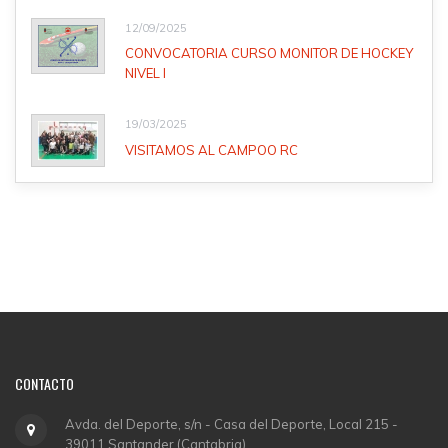
12/09/2025
CONVOCATORIA CURSO MONITOR DE HOCKEY
NIVEL I
19/03/2025
VISITAMOS AL CAMPOO RC
CONTACTO
Avda. del Deporte, s/n - Casa del Deporte, Local 215 -
39011 Santander (Cantabria)