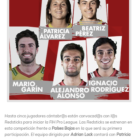
Hasta cinco jugadores cántabr@s están convocad@s con l@s
Redsticks para iniciar la FIH Pro League. Las Redsticks se estrenan en
esta competición frente a
Países Bajos
en la que será su primera
participación. El equipo dirigido por
Adrian Lock
contará con
Patricia