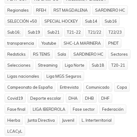
Regionales
RFEH
RST MAGDALENA
SARDINERO HC
SELECCIÓN +50
SPECIAL HOCKEY
Sub14
Sub16
Sub16;
Sub19
Sub21
T21-22
T21/22
T22/23
transparencia
Youtube
SHC-LA MARINERA
PNDT
Redsticks
RS TENIS
Sala
SARDINERO HC
Sectores
Selecciones
Streaming
Liga Norte
Sub18
T20-21
Ligas nacionales
Liga MGS Seguros
Campeonato de España
Entrevista
Comunicado
Copa
Covid19
Deporte escolar
DHA
DHB
DHF
Fase final
LIGA IBERDROLA
Fase sector
Federación
Hierba
Junta Directiva
Juvenil
L. Interterritorial
LCACyL