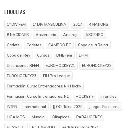
ETIQUETAS
1ª DIV FEM
1ª DIV MASCULINA
2017
4 NATIONS
8 NACIONES
Aniversario
Arbitraje
ASCENSO
Cadete
Cadetes
CAMPOO RC
Copa de la Reina
Copa del Rey
Cursos
DHBFem
DHM
Distinciones RFEH
EUROHOCKEY21
EUROHOCKEY22
EUROHOCKEY23
FIH Pro League
Formación; Curso Entrenadores; N II Hocky
Formación; Curso Entrenadores; N1
HOCKEY +
Infantiles
INTER
International
JJ.OO. Tokio 2020
Juegos Escolares
LIGA MGS
Mundial
Olímpicos
PARAHOCKEY
PLAY-OUT
RC CAMPOO
Redsticks; Paris2024