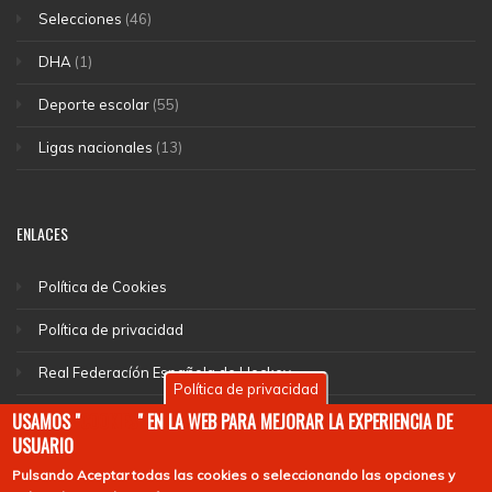
Selecciones
(46)
DHA
(1)
Deporte escolar
(55)
Ligas nacionales
(13)
ENLACES
Política de Cookies
Política de privacidad
Real Federacíón Española de Hockey
Política de privacidad
EuroHockey
USAMOS "
COOKIES
" EN LA WEB PARA MEJORAR LA EXPERIENCIA DE
USUARIO
Pulsando
Aceptar todas las cookies
o seleccionando las opciones y