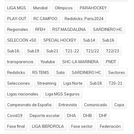
LIGA MGS
Mundial
Olímpicos
PARAHOCKEY
PLAY-OUT
RC CAMPOO
Redsticks; Paris2024
Regionales
RFEH
RST MAGDALENA
SARDINERO HC
SELECCIÓN +50
SPECIAL HOCKEY
Sub14
Sub16
Sub16;
Sub19
Sub21
T21-22
T21/22
T22/23
transparencia
Youtube
SHC-LA MARINERA
PNDT
Redsticks
RS TENIS
Sala
SARDINERO HC
Sectores
Selecciones
Streaming
Liga Norte
Sub18
T20-21
Ligas nacionales
Liga MGS Seguros
Campeonato de España
Entrevista
Comunicado
Copa
Covid19
Deporte escolar
DHA
DHB
DHF
Fase final
LIGA IBERDROLA
Fase sector
Federación