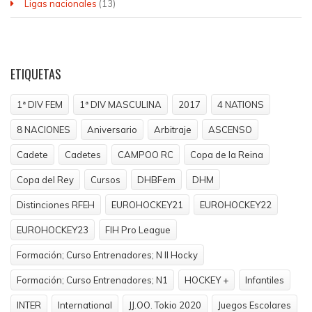
Ligas nacionales
(13)
ETIQUETAS
1ª DIV FEM
1ª DIV MASCULINA
2017
4 NATIONS
8 NACIONES
Aniversario
Arbitraje
ASCENSO
Cadete
Cadetes
CAMPOO RC
Copa de la Reina
Copa del Rey
Cursos
DHBFem
DHM
Distinciones RFEH
EUROHOCKEY21
EUROHOCKEY22
EUROHOCKEY23
FIH Pro League
Formación; Curso Entrenadores; N II Hocky
Formación; Curso Entrenadores; N1
HOCKEY +
Infantiles
INTER
International
JJ.OO. Tokio 2020
Juegos Escolares