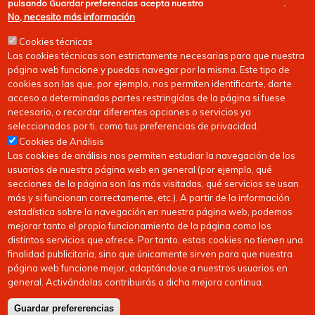
pulsando
Guardar preferencias
acepta nuestra
política de cookies
.
No, necesito más información
Cookies técnicas
Las cookies técnicas son estrictamente necesarias para que nuestra
página web funcione y puedas navegar por la misma. Este tipo de
cookies son las que, por ejemplo, nos permiten identificarte, darte
acceso a determinadas partes restringidas de la página si fuese
necesario, o recordar diferentes opciones o servicios ya
seleccionados por ti, como tus preferencias de privacidad.
Cookies de Análisis
Las cookies de análisis nos permiten estudiar la navegación de los
usuarios de nuestra página web en general (por ejemplo, qué
secciones de la página son las más visitadas, qué servicios se usan
más y si funcionan correctamente, etc.). A partir de la información
estadística sobre la navegación en nuestra página web, podemos
mejorar tanto el propio funcionamiento de la página como los
distintos servicios que ofrece. Por tanto, estas cookies no tienen una
finalidad publicitaria, sino que únicamente sirven para que nuestra
página web funcione mejor, adaptándose a nuestros usuarios en
general. Activándolas contribuirás a dicha mejora continua.
Copyright © 2026
FEDERACIóN CáNTABRA DE HOCKEY
| Todos los derechos
Guardar prefererencias